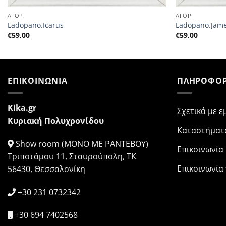
ΑΓΟΡΙ
ΑΓΟΡΙ
Ladopano.Icarus
Ladopano.Jam
€
59,00
€
59,00
ΕΠΙΚΟΙΝΩΝΙΑ
ΠΛΗΡΟΦΟΡ
Kika.gr
Σχετικά με ε
Κυριακή Πολυχρονίδου
Καταστήματ
Show room (ΜΟΝΟ ΜΕ ΡΑΝΤΕΒΟΥ)
Επικοινωνία
Τριποτάμου 11, Σταυρούπολη, ΤΚ
Επικοινωνία
56430, Θεσσαλονίκη
+30 231 0732342
+30 694 7402568