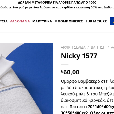
ΔΩΡΕΑΝ ΜΕΤΑΦΟΡΙΚΑ ΓΙΑ ΑΓΟΡΕΣ ΠΑΝΩ ΑΠΟ 100€
δυάστε ένα ρούχο με ένα λαδοπανο και κερδίστε έκπτωση 50% στο λαδο
ΤΣΙΑ
ΛΑΔΟΠΑΝΑ
ΜΑΡΤΥΡΙΚΑ
ΜΠΟΜΠΟΝΙΕΡΕΣ
SUR MESURE
ΑΡΧΙΚΗ ΣΕΛΙΔΑ
/
ΒΑΠΤΙΣΗ
/
Λ
Nicky 1577
60,00
€
Όμορφο Βαμβακερό σετ
λ
με δύο διακοσμητικές τρέσ
λευκού-μπλε & του Μπεζ-λε
διακοσμητικό
φιογκάκι δε
σετ.
Πετσέτα 70*140*400g
30*50*400gr2. Ολες οι πε