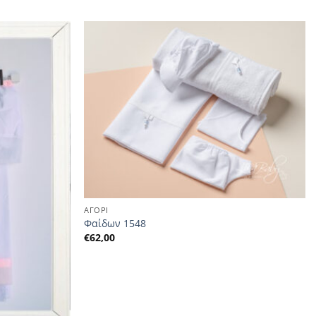
ΑΓΟΡΙ
Φαίδων 1548
€
62,00