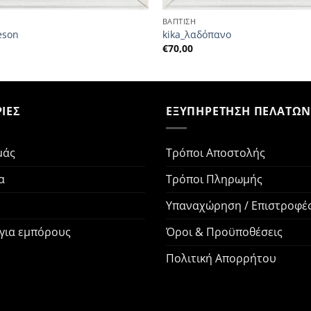
ΒΑΠΤΙΣΗ
eson
kika_λαδόπανο
€
70,00
ΙΕΣ
ΕΞΥΠΗΡΕΤΗΣΗ ΠΕΛΑΤΩ
μάς
Τρόποι Αποστολής
α
Τρόποι Πληρωμής
Υπαναχώρηση / Επιστροφέ
 για εμπόρους
Όροι & Προϋποθέσεις
Πολιτική Απορρήτου