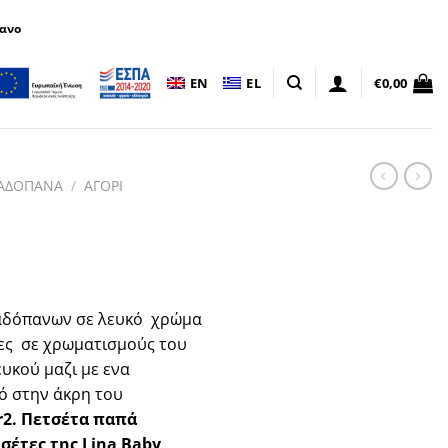
πανο
EN
EL
€
0,00
ΑΔΟΠΑΝΑ
/
ΑΓΟΡΙ
αδόπανων σε λευκό
χρώμα
ες
σε χρωματισμούς του
υκού μαζι με ενα
τό στην άκρη του
r2. Πετσέτα παπά
τσέτες της Lina Baby