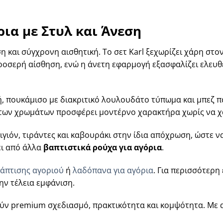
ρια με Στυλ και Άνεση
και σύγχρονη αισθητική. Το σετ Karl ξεχωρίζει χάρη στον
σερή αίσθηση, ενώ η άνετη εφαρμογή εξασφαλίζει ελευθερ
ή, πουκάμισο με διακριτικό λουλουδάτο τύπωμα και μπεζ 
ή των χρωμάτων προσφέρει μοντέρνο χαρακτήρα χωρίς να χ
ιγιόν, τιράντες και καβουράκι στην ίδια απόχρωση, ώστε να
ι από άλλα
βαπτιστικά ρούχα για αγόρια
.
άπτισης αγοριού
ή
λαδόπανα για αγόρια
. Για περισσότερη 
ην τέλεια εμφάνιση.
ούν premium σχεδιασμό, πρακτικότητα και κομψότητα. Με αυ