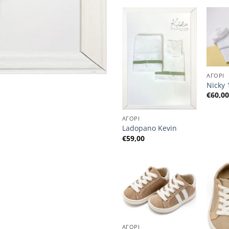
ΑΓΟΡΙ
ΑΓΟΡΙ
52
Αερόστατο 1380
Nicky 
€
70,00
€
60,0
ΑΓΟΡΙ
Ladopano Kevin
€
59,00
ΑΓΟΡΙ