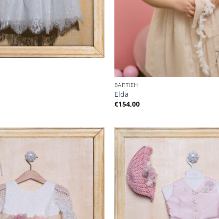
ΒΑΠΤΙΣΗ
Elda
€
154,00