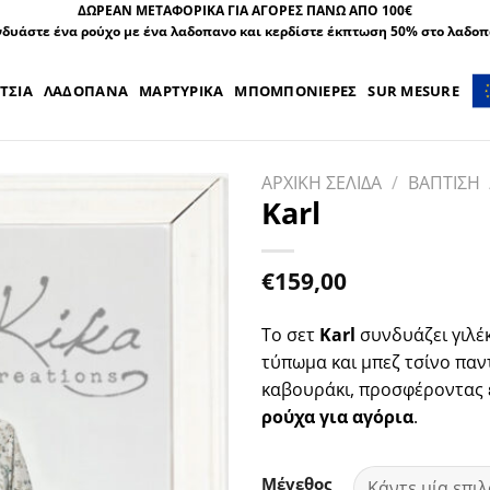
ΔΩΡΕΑΝ ΜΕΤΑΦΟΡΙΚΑ ΓΙΑ ΑΓΟΡΕΣ ΠΑΝΩ ΑΠΟ 100€
δυάστε ένα ρούχο με ένα λαδοπανο και κερδίστε έκπτωση 50% στο λαδο
ΤΣΙΑ
ΛΑΔΟΠΑΝΑ
ΜΑΡΤΥΡΙΚΑ
ΜΠΟΜΠΟΝΙΕΡΕΣ
SUR MESURE
ΑΡΧΙΚΗ ΣΕΛΙΔΑ
/
ΒΑΠΤΙΣΗ
Karl
€
159,00
Το σετ
Karl
συνδυάζει γιλέ
τύπωμα και μπεζ τσίνο παντ
καβουράκι, προσφέροντας 
ρούχα για αγόρια
.
Μέγεθος