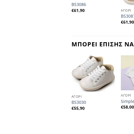
ΑΓΟΡΙ
BS3086
BS3028
€
61,90
ΑΓΟΡΙ
€
57,90
BS308
€
61,9
ΜΠΟΡΕΙ ΕΠΙΣΗΣ ΝΑ
ΑΓΟΡΙ
ΑΓΟΡΙ
Simpl
BS3030
€
58,0
€
55,90