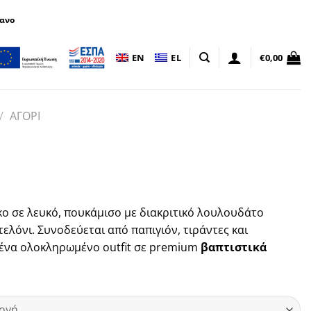
πανο
EN
EL
€
0,00
/
ΑΓΟΡΙ
κο σε λευκό, πουκάμισο με διακριτικό λουλουδάτο
ελόνι. Συνοδεύεται από παπιγιόν, τιράντες και
ένα ολοκληρωμένο outfit σε premium
βαπτιστικά