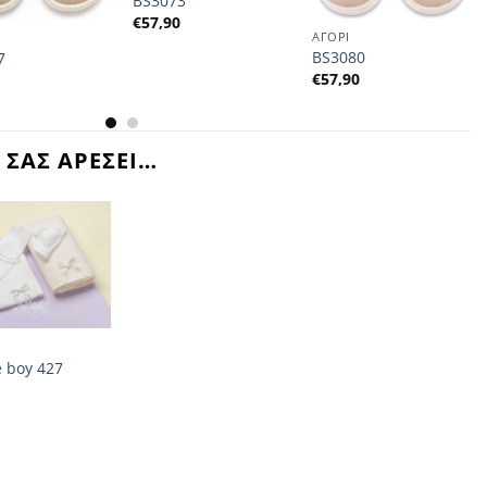
BS3073
€
57,90
ΑΓΟΡΙ
BS3080
7
€
57,90
0
 ΣΑΣ ΑΡΕΣΕΙ…
e boy 427
0