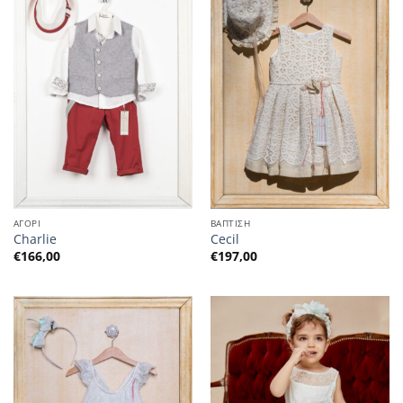
ΑΓΟΡΙ
ΒΑΠΤΙΣΗ
Charlie
Cecil
€
166,00
€
197,00