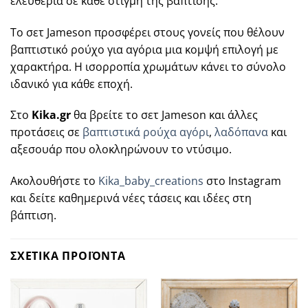
ελευθερία σε κάθε στιγμή της βάπτισης.
Το σετ Jameson προσφέρει στους γονείς που θέλουν
βαπτιστικό ρούχο για αγόρια μια κομψή επιλογή με
χαρακτήρα. Η ισορροπία χρωμάτων κάνει το σύνολο
ιδανικό για κάθε εποχή.
Στο
Kika.gr
θα βρείτε το σετ Jameson και άλλες
προτάσεις σε
βαπτιστικά ρούχα αγόρι
,
λαδόπανα
και
αξεσουάρ που ολοκληρώνουν το ντύσιμο.
Ακολουθήστε το
Kika_baby_creations
στο Instagram
και δείτε καθημερινά νέες τάσεις και ιδέες στη
βάπτιση.
ΣΧΕΤΙΚΑ ΠΡΟΪΟΝΤΑ