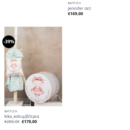
ΒΑΠΤΙΣΗ
Jennifer σετ
€
169,00
-39%
ΒΑΠΤΙΣΗ
kika_κολυμβήτρια
Η
Η
€
280,00
€
170,00
αρχική
τρέχουσα
τιμή
τιμή