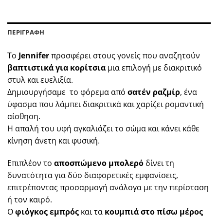
ήταν:
είναι:
€280,00.
€170,00.
ΠΕΡΙΓΡΑΦΗ
Το
Jennifer
προσφέρει στους γονείς που αναζητούν
βαπτιστικά για κορίτσια
μια επιλογή με διακριτικό
στυλ και ευελιξία.
Δημιουργήσαμε το φόρεμα από
σατέν ραζμίρ
, ένα
ύφασμα που λάμπει διακριτικά και χαρίζει ρομαντική
αίσθηση.
Η απαλή του υφή αγκαλιάζει το σώμα και κάνει κάθε
κίνηση άνετη και φυσική.
Επιπλέον το
αποσπώμενο μπολερό
δίνει τη
δυνατότητα για δύο διαφορετικές εμφανίσεις,
επιτρέποντας προσαρμογή ανάλογα με την περίσταση
ή τον καιρό.
Ο
φιόγκος εμπρός
και τα
κουμπιά στο πίσω μέρος