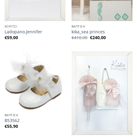
ΚΟΡΙΤΣΙ
ΒΑΠΤΙΣΗ
Ladopano.Jennifer
kika_sea princes
Η
Η
€
59,00
€
410,00
€
240,00
αρχική
τρέχουσα
τιμή
τιμή
ήταν:
είναι:
€410,00.
€240,00.
ΒΑΠΤΙΣΗ
BS3562
€
55,90