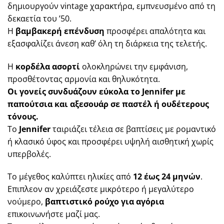
δημιουργούν vintage χαρακτήρα, εμπνευσμένο από τη
δεκαετία του ’50.
Η
βαμβακερή επένδυση
προσφέρει απαλότητα και
εξασφαλίζει άνεση καθ’ όλη τη διάρκεια της τελετής.
Η
κορδέλα ασορτί
ολοκληρώνει την εμφάνιση,
προσθέτοντας αρμονία και θηλυκότητα.
Οι γονείς συνδυάζουν εύκολα το Jennifer με
παπούτσια και αξεσουάρ σε παστέλ ή ουδέτερους
τόνους.
Το
Jennifer
ταιριάζει τέλεια σε βαπτίσεις με ρομαντικό
ή κλασικό ύφος και προσφέρει υψηλή αισθητική χωρίς
υπερβολές.
Το μέγεθος καλύπτει ηλικίες από
12 έως 24 μηνών
.
Επιπλεον αν χρειάζεστε μικρότερο ή μεγαλύτερο
νούμερο,
βαπτιστικό ρούχο για αγόρια
επικοινωνήστε μαζί μας.