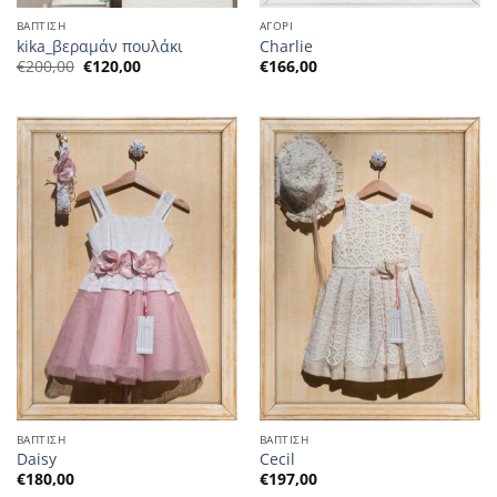
ΒΑΠΤΙΣΗ
ΑΓΟΡΙ
kika_βεραμάν πουλάκι
Charlie
Η
Η
€
200,00
€
120,00
€
166,00
αρχική
τρέχουσα
τιμή
τιμή
ήταν:
είναι:
€200,00.
€120,00.
ΒΑΠΤΙΣΗ
ΒΑΠΤΙΣΗ
Daisy
Cecil
€
180,00
€
197,00