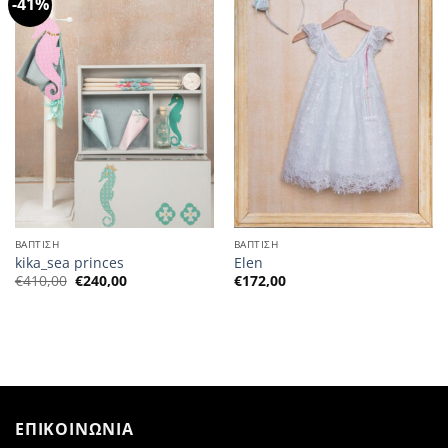
-41%
ΒΑΠΤΙΣΗ
ΒΑΠΤΙΣΗ
kika_sea princes
Elen
Η
Η
€
410,00
€
240,00
€
172,00
αρχική
τρέχουσα
τιμή
τιμή
ήταν:
είναι:
€410,00.
€240,00.
ΕΠΙΚΟΙΝΩΝΙΑ