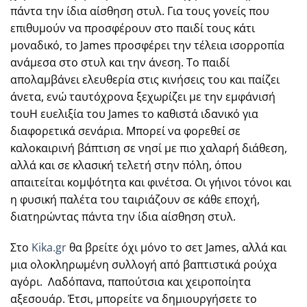
πάντα την ίδια αίσθηση στυλ. Για τους γονείς που
επιθυμούν να προσφέρουν στο παιδί τους κάτι
μοναδικό, το James προσφέρει την τέλεια ισορροπία
ανάμεσα στο στυλ και την άνεση. Το παιδί
απολαμβάνει ελευθερία στις κινήσεις του και παίζει
άνετα, ενώ ταυτόχρονα ξεχωρίζει με την εμφάνισή
τουΗ ευελιξία του James το καθιστά ιδανικό για
διαφορετικά σενάρια. Μπορεί να φορεθεί σε
καλοκαιρινή βάπτιση σε νησί με πιο χαλαρή διάθεση,
αλλά και σε κλασική τελετή στην πόλη, όπου
απαιτείται κομψότητα και φινέτσα. Οι γήινοι τόνοι και
η φυσική παλέτα του ταιριάζουν σε κάθε εποχή,
διατηρώντας πάντα την ίδια αίσθηση στυλ.
Στο
Kika.gr
θα βρείτε όχι μόνο το σετ James, αλλά και
μια ολοκληρωμένη συλλογή από βαπτιστικά ρούχα
αγόρι. Λαδόπανα, παπούτσια και χειροποίητα
αξεσουάρ. Έτσι, μπορείτε να δημιουργήσετε το