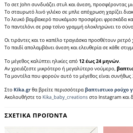
Το σετ John συνδυάζει στυλ και άνεση, προσφέροντας μι
Το σταυρωτό λινό γιλέκο σε μπλε απόχρωση χαρίζει δια
Το λευκό βαμβακερό πουκάμισο προσφέρει φρεσκάδα και
Το παντελόνι σε ραφ τσίνο γραμμή ολοκληρώνει το σύνο
Οι τιράντες και το καπέλο τραγιάσκα προσθέτουν ρετρό 
Το παιδί απολαμβάνει άνεση και ελευθερία σε κάθε στιγμ
Το μέγεθος καλύπτει ηλικίες από
12 έως 24 μηνών
.
Αν χρειάζεστε μικρότερο ή μεγαλύτερο νούμερο,
βαπτισ
Τα μοντέλα που φορούν αυτό το μέγεθος είναι συνήθως 
Στο
Kika.gr
θα βρείτε περισσότερα
βαπτιστικο ρούχο γ
Ακολουθήστε το
Kika_baby_creations
στο Instagram και δ
ΣΧΕΤΙΚΑ ΠΡΟΪΟΝΤΑ