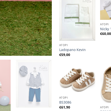
ΑΓΟΡΙ
ΑΓΟΡΙ
52
Αερόστατο 1380
Nicky 
€
70,00
€
60,0
ΑΓΟΡΙ
Ladopano Kevin
€
59,00
ΑΓΟΡΙ
ΑΓΟΡΙ
BS3086
BS3028
€
61,90
ΑΓΟΡΙ