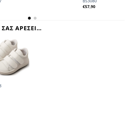
BS3080
7
€
57,90
0
 ΣΑΣ ΑΡΕΣΕΙ…
8
0