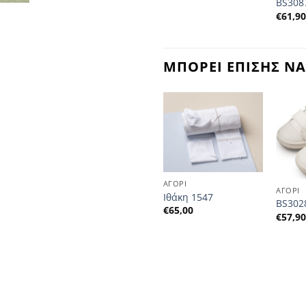
€
57,90
BS308
€
61,9
ΜΠΟΡΕΙ ΕΠΙΣΗΣ ΝΑ
ΑΓΟΡΙ
ΑΓΟΡΙ
Ιθάκη 1547
BS302
€
65,00
€
57,9