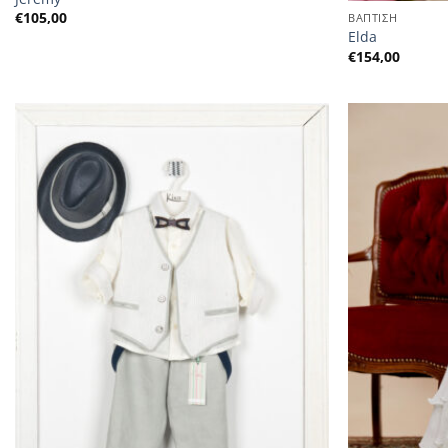
€
105,00
ΒΑΠΤΙΣΗ
Elda
€
154,00