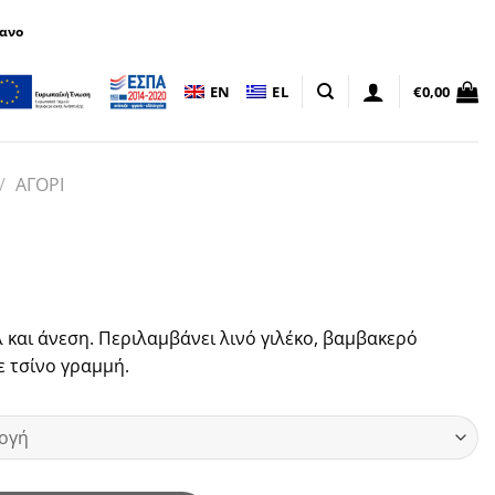
πανο
EN
EL
€
0,00
/
ΑΓΟΡΙ
λ και άνεση. Περιλαμβάνει λινό γιλέκο, βαμβακερό
ε τσίνο γραμμή.