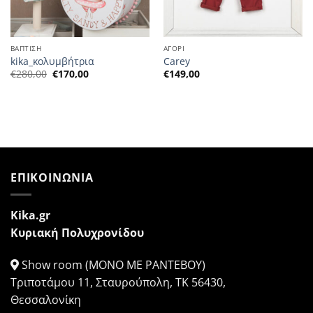
ΒΑΠΤΙΣΗ
ΑΓΟΡΙ
kika_κολυμβήτρια
Carey
Η
Η
€
280,00
€
170,00
€
149,00
αρχική
τρέχουσα
τιμή
τιμή
ήταν:
είναι:
€280,00.
€170,00.
ΕΠΙΚΟΙΝΩΝΙΑ
Kika.gr
Κυριακή Πολυχρονίδου
Show room (ΜΟΝΟ ΜΕ ΡΑΝΤΕΒΟΥ)
Τριποτάμου 11, Σταυρούπολη, ΤΚ 56430,
Θεσσαλονίκη