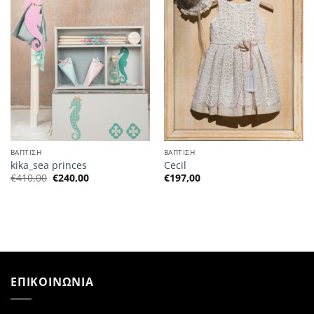
ΒΑΠΤΙΣΗ
ΒΑΠΤΙΣΗ
kika_sea princes
Cecil
Η
Η
€
410,00
€
240,00
€
197,00
αρχική
τρέχουσα
τιμή
τιμή
ήταν:
είναι:
€410,00.
€240,00.
ΕΠΙΚΟΙΝΩΝΙΑ