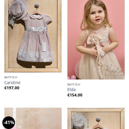
ΒΑΠΤΙΣΗ
Caroline
ΒΑΠΤΙΣΗ
€
197,00
Elda
€
154,00
-41%