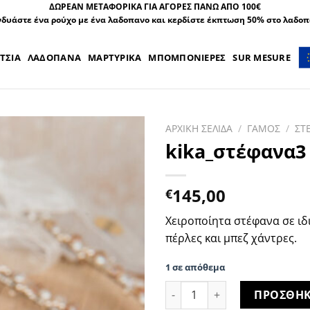
ΔΩΡΕΑΝ ΜΕΤΑΦΟΡΙΚΑ ΓΙΑ ΑΓΟΡΕΣ ΠΑΝΩ ΑΠΟ 100€
δυάστε ένα ρούχο με ένα λαδοπανο και κερδίστε έκπτωση 50% στο λαδο
ΤΣΙΑ
ΛΑΔΟΠΑΝΑ
ΜΑΡΤΥΡΙΚΑ
ΜΠΟΜΠΟΝΙΕΡΕΣ
SUR MESURE
ΑΡΧΙΚΗ ΣΕΛΙΔΑ
/
ΓΑΜΟΣ
/
ΣΤ
kika_στέφανα3
145,00
€
Χειροποίητα στέφανα σε ιδ
πέρλες και μπεζ χάντρες.
1 σε απόθεμα
kika_στέφανα3 ποσότητα
ΠΡΟΣΘΗΚ