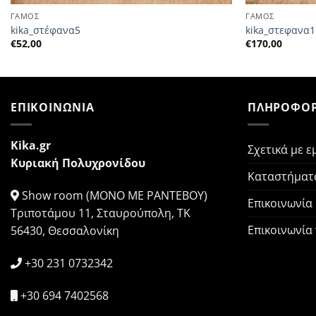
ΓΑΜΟΣ
ΓΑΜΟΣ
kika_στέφανα5
kika_στεφανα1
€
52,00
€
170,00
ΕΠΙΚΟΙΝΩΝΙΑ
ΠΛΗΡΟΦΟΡ
Kika.gr
Σχετικά με ε
Κυριακή Πολυχρονίδου
Καταστήματ
Show room (ΜΟΝΟ ΜΕ ΡΑΝΤΕΒΟΥ)
Επικοινωνία
Τριποτάμου 11, Σταυρούπολη, ΤΚ
Επικοινωνία
56430, Θεσσαλονίκη
+30 231 0732342
+30 694 7402568