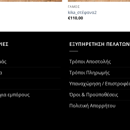
ΓΑΜΟΣ
kika_στέφανα2
€
110,00
ΙΕΣ
ΕΞΥΠΗΡΕΤΗΣΗ ΠΕΛΑΤΩ
μάς
Τρόποι Αποστολής
α
Τρόποι Πληρωμής
Υπαναχώρηση / Επιστροφέ
 για εμπόρους
Όροι & Προϋποθέσεις
Πολιτική Απορρήτου