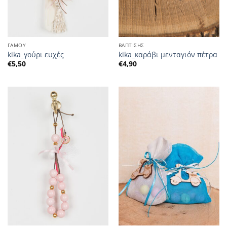
ΓΑΜΟΥ
ΒΑΠΤΙΣΗΣ
kika_γούρι ευχές
kika_καράβι μενταγιόν πέτρα
€
5,50
€
4,90