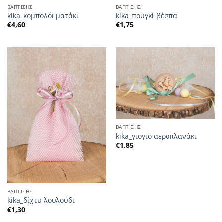
ΒΑΠΤΙΣΗΣ
ΒΑΠΤΙΣΗΣ
kika_κομπολόι ματάκι
kika_πουγκί βέσπα
€
4,60
€
1,75
ΒΑΠΤΙΣΗΣ
kika_γιογιό αεροπλανάκι
€
1,85
ΒΑΠΤΙΣΗΣ
kika_δίχτυ λουλούδι
€
1,30