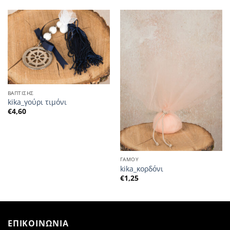
ΒΑΠΤΙΣΗΣ
kika_γούρι τιμόνι
€
4,60
ΓΑΜΟΥ
kika_κορδόνι
€
1,25
ΕΠΙΚΟΙΝΩΝΙΑ