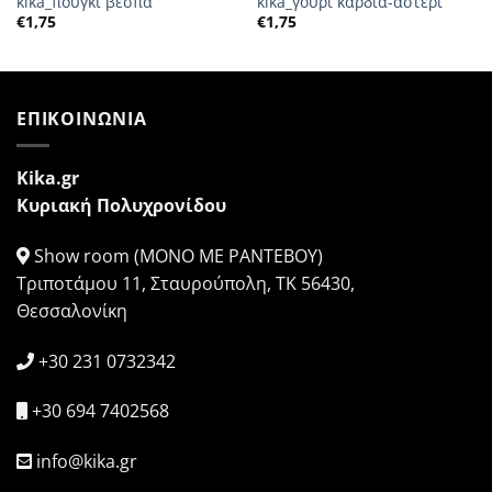
kika_πουγκί βέσπα
kika_γούρι καρδιά-αστέρι
€
1,75
€
1,75
ΕΠΙΚΟΙΝΩΝΙΑ
Kika.gr
Κυριακή Πολυχρονίδου
Show room (ΜΟΝΟ ΜΕ ΡΑΝΤΕΒΟΥ)
Τριποτάμου 11, Σταυρούπολη, ΤΚ 56430,
Θεσσαλονίκη
+30 231 0732342
+30 694 7402568
info@kika.gr