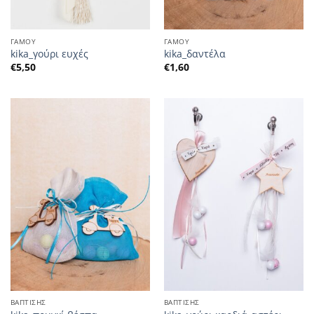
ΓΑΜΟΥ
ΓΑΜΟΥ
kika_γούρι ευχές
kika_δαντέλα
€
5,50
€
1,60
ΒΑΠΤΙΣΗΣ
ΒΑΠΤΙΣΗΣ