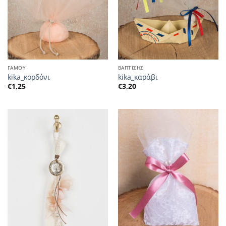
ΓΑΜΟΥ
ΒΑΠΤΙΣΗΣ
kika_κορδόνι
kika_καράβι
€
1,25
€
3,20