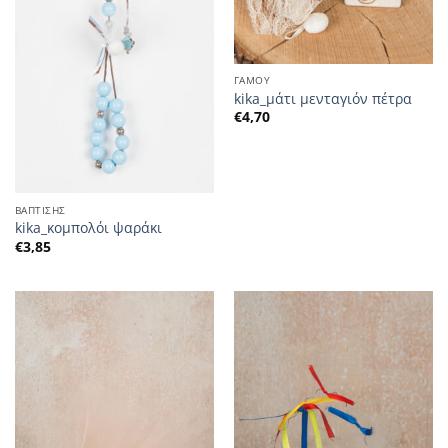
ΓΑΜΟΥ
kika_μάτι μενταγιόν πέτρα
€
4,70
ΒΑΠΤΙΣΗΣ
kika_κομπολόι ψαράκι
€
3,85