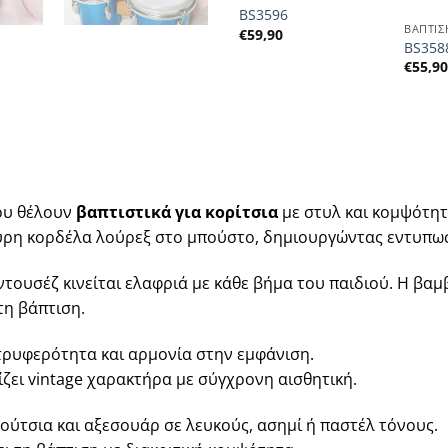
ΚΟΡΙΤΣΙ
BS3596
BS3500
ΒΑΠΤΙΣ
€
59,90
€
53,90
BS358
€
55,9
που θέλουν
βαπτιστικά για κορίτσια
με στυλ και κομψότητ
αύρη κορδέλα λούρεξ στο μπούστο, δημιουργώντας εντυπω
τουσέζ κινείται ελαφριά με κάθε βήμα του παιδιού. Η βαμ
τη βάπτιση.
τρυφερότητα και αρμονία στην εμφάνιση.
ίζει vintage χαρακτήρα με σύγχρονη αισθητική.
ούτσια και αξεσουάρ σε λευκούς, ασημί ή παστέλ τόνους.