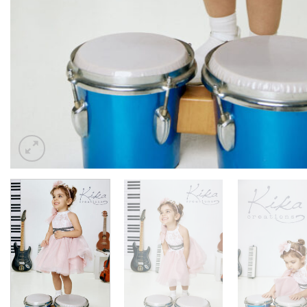
ΚΟΡΙΤΣΙ
ΚΟΡΙΤΣΙ
ΚΟΡΙΤΣΙ
Εριέττα 1542
Νόρα 1490
Sarah Kay 15
€
63,00
€
64,00
€
64,00