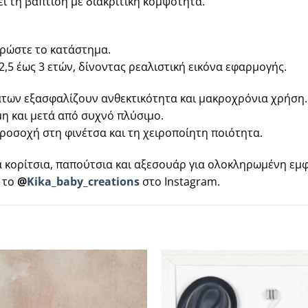
ύει τη βάπτιση με διακριτική κομψότητα.
ερώστε το κατάστημα.
,5 έως 3 ετών, δίνοντας ρεαλιστική εικόνα εφαρμογής.
των εξασφαλίζουν ανθεκτικότητα και μακροχρόνια χρήση.
μη και μετά από συχνό πλύσιμο.
ροσοχή στη φινέτσα και τη χειροποίητη ποιότητα.
α κορίτσια, παπούτσια και αξεσουάρ για ολοκληρωμένη εμ
ε το
@
Kika_baby_creations
στο Instagram.