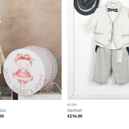
ΑΓΟΡΙ
ρια
Damian
Η
00
€
216,00
ή
τρέχουσα
τιμή
είναι: