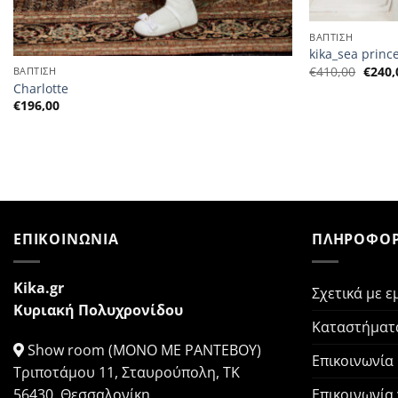
ΒΑΠΤΙΣΗ
kika_sea princ
Η
€
410,00
€
240,
ΒΑΠΤΙΣΗ
αρχικ
Charlotte
τιμή
€
196,00
ήταν:
€410,
ΕΠΙΚΟΙΝΩΝΙΑ
ΠΛΗΡΟΦΟΡ
Kika.gr
Σχετικά με ε
Κυριακή Πολυχρονίδου
Καταστήματ
Show room (ΜΟΝΟ ΜΕ ΡΑΝΤΕΒΟΥ)
Επικοινωνία
Τριποτάμου 11, Σταυρούπολη, ΤΚ
Επικοινωνία
56430, Θεσσαλονίκη