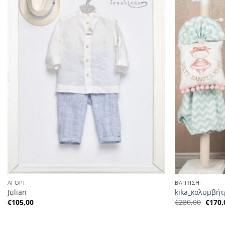
ΑΓΟΡΙ
ΒΑΠΤΙΣΗ
Julian
kika_κολυμβήτ
Η
€
105,00
€
280,00
€
170,
αρχικ
τιμή
ήταν: