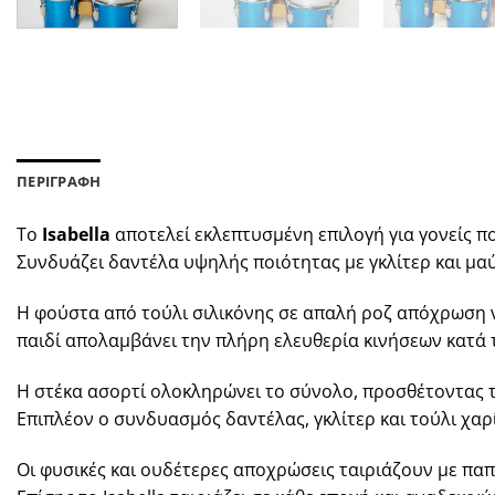
ΒΑΠΤΙΣΗ
ΒΑΠΤΙΣΗ
BS3523
BS3502
€
53,90
€
53,90
ΠΕΡΙΓΡΑΦΗ
Το
Isabella
αποτελεί εκλεπτυσμένη επιλογή για γονείς 
Συνδυάζει δαντέλα υψηλής ποιότητας με γκλίτερ και μ
Η φούστα από τούλι σιλικόνης σε απαλή ροζ απόχρωση ν
παιδί απολαμβάνει την πλήρη ελευθερία κινήσεων κατά 
Η στέκα ασορτί ολοκληρώνει το σύνολο, προσθέτοντας 
Επιπλέον ο συνδυασμός δαντέλας, γκλίτερ και τούλι χαρ
Οι φυσικές και ουδέτερες αποχρώσεις ταιριάζουν με παπ