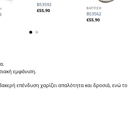
BS3592
ΒΑΠΤΙΣΗ
Η
€
55,90
BS3562
8
€
55,90
0
α.
σιακή εμφάνιση.
βακερή επένδυση χαρίζει απαλότητα και δροσιά, ενώ το