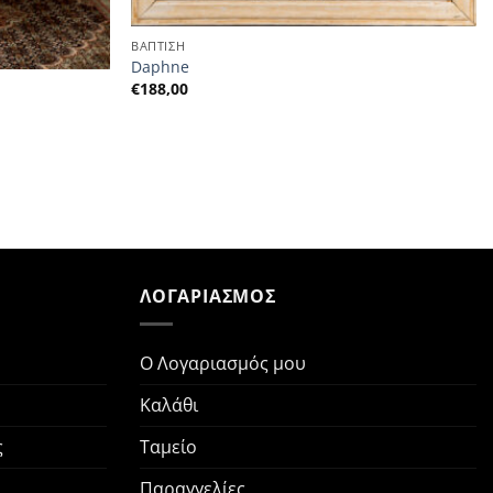
ΒΑΠΤΙΣΗ
Daphne
€
188,00
Ν
ΛΟΓΑΡΙΑΣΜΟΣ
Ο Λογαριασμός μου
Καλάθι
ς
Ταμείο
Παραγγελίες