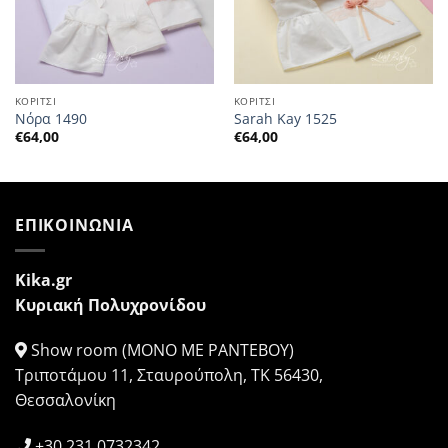
ΚΟΡΙΤΣΙ
ΚΟΡΙΤΣΙ
Νόρα 1490
Sarah Kay 1525
€
64,00
€
64,00
ΕΠΙΚΟΙΝΩΝΙΑ
Kika.gr
Κυριακή Πολυχρονίδου
Show room (ΜΟΝΟ ΜΕ ΡΑΝΤΕΒΟΥ)
Τριποτάμου 11, Σταυρούπολη, ΤΚ 56430,
Θεσσαλονίκη
+30 231 0732342