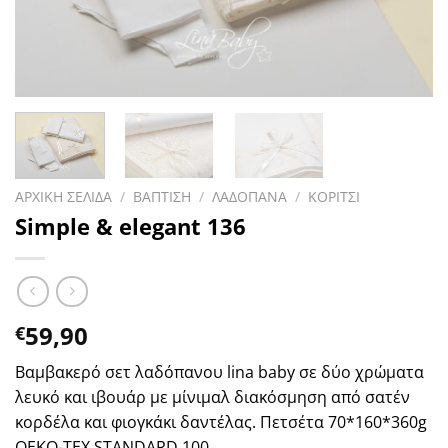
ΑΡΧΙΚΗ ΣΕΛΙΔΑ
/
ΒΑΠΤΙΣΗ
/
ΛΑΔΟΠΑΝΑ
/
ΚΟΡΙΤΣΙ
Simple & elegant 136
59,90
€
Βαμβακερό σετ λαδόπανου lina baby σε δύο χρώματα
λευκό και ιβουάρ με μίνιμαλ διακόσμηση από σατέν
κορδέλα και φιογκάκι δαντέλας. Πετσέτα 70*160*360g
OEKO-TEX STANDARD 100