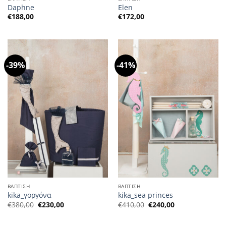
Daphne
Elen
€
188,00
€
172,00
-39%
-41%
ΒΑΠΤΙΣΗ
ΒΑΠΤΙΣΗ
kika_γοργόνα
kika_sea princes
Η
Η
Η
Η
€
380,00
€
230,00
€
410,00
€
240,00
αρχική
τρέχουσα
αρχική
τρέχουσα
τιμή
τιμή
τιμή
τιμή
ήταν:
είναι:
ήταν:
είναι: