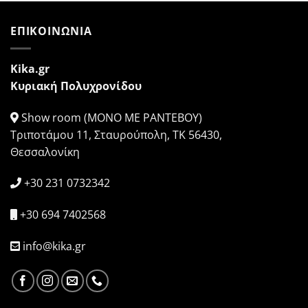
€380,00.
€230,00.
€410,00.
€240,00.
ΕΠΙΚΟΙΝΩΝΙΑ
Kika.gr
Κυριακή Πολυχρονίδου
Show room (ΜΟΝΟ ΜΕ ΡΑΝΤΕΒΟΥ)
Τριποτάμου 11, Σταυρούπολη, ΤΚ 56430,
Θεσσαλονίκη
+30 231 0732342
+30 694 7402568
info@kika.gr