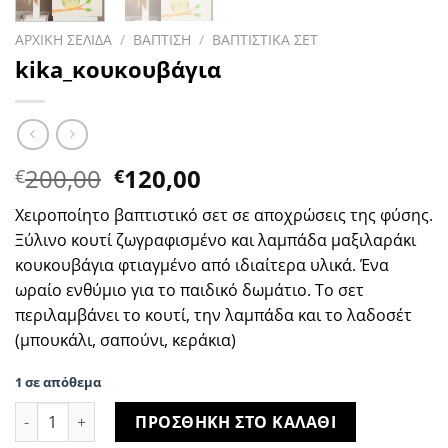
ΑΡΧΙΚΗ ΣΕΛΙΔΑ
/
ΒΑΠΤΙΣΗ
/
ΒΑΠΤΙΣΤΙΚΑ ΣΕΤ
kika_κουκουβάγια
Η
Η
200,00
120,00
€
€
αρχική
τρέχουσα
Χειροποίητο βαπτιστικό σετ σε αποχρώσεις της φύσης.
τιμή
τιμή
Ξύλινο κουτί ζωγραφισμένο και λαμπάδα μαξιλαράκι
ήταν:
είναι:
κουκουβάγια φτιαγμένο από ιδιαίτερα υλικά. Ένα
€200,00.
€120,00.
ωραίο ενθύμιο για το παιδικό δωμάτιο. Το σετ
περιλαμβάνει το κουτί, την λαμπάδα και το λαδοσέτ
(μπουκάλι, σαπούνι, κεράκια)
1 σε απόθεμα
kika_κουκουβάγια ποσότητα
ΠΡΟΣΘΗΚΗ ΣΤΟ ΚΑΛΑΘΙ